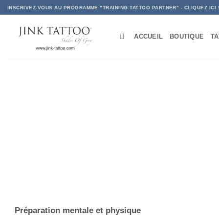
Passer
INSCRIVEZ-VOUS AU PROGRAMME "TRAINING TATTOO PARTNER" - CLIQUEZ ICI 
au
contenu
ACCUEIL
BOUTIQUE
T
Préparation mentale et physique