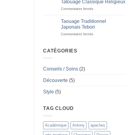
Tatouage Classique Religieux
Gangs
sur
Commentaires fermés
et
Tatouage
Tatouages
Classique
Taouage Traditionnel
Religieux
Japonais Tebori
sur
Commentaires fermés
Taouage
Traditionnel
Japonais
CATÉGORIES
Tebori
Conseils / Soins
(2)
Découverte
(5)
Style
(5)
TAG CLOUD
Académique
Antony
apaches
arts martiaux
Classique
Dessin