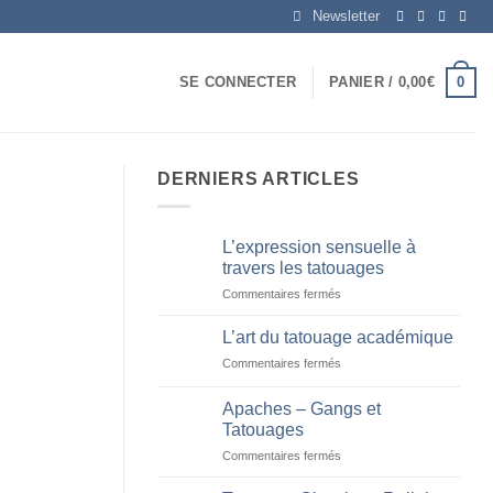
Newsletter
0
SE CONNECTER
PANIER /
0,00
€
DERNIERS ARTICLES
L’expression sensuelle à
travers les tatouages
sur
Commentaires fermés
L’expression
sensuelle
L’art du tatouage académique
à
sur
Commentaires fermés
travers
L’art
les
du
tatouages
Apaches – Gangs et
tatouage
Tatouages
académique
sur
Commentaires fermés
Apaches
–