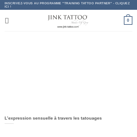
Passer
INSCRIVEZ-VOUS AU PROGRAMME "TRAINING TATTOO PARTNER" - CLIQUEZ
ICI !
au
contenu
0
L’expression sensuelle à travers les tatouages