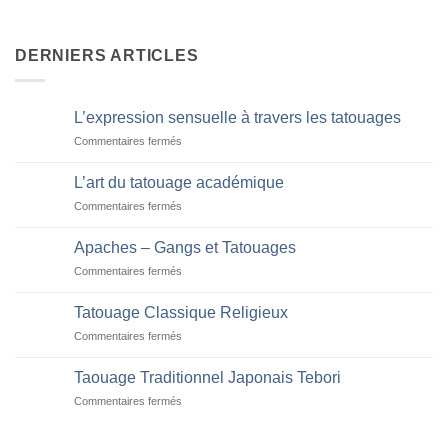
DERNIERS ARTICLES
L’expression sensuelle à travers les tatouages
sur
Commentaires fermés
L’expression
sensuelle
L’art du tatouage académique
à
sur
Commentaires fermés
travers
L’art
les
du
tatouages
Apaches – Gangs et Tatouages
tatouage
sur
Commentaires fermés
académique
Apaches
–
Tatouage Classique Religieux
Gangs
sur
Commentaires fermés
et
Tatouage
Tatouages
Classique
Taouage Traditionnel Japonais Tebori
Religieux
sur
Commentaires fermés
Taouage
Traditionnel