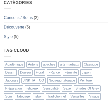
Japonais
CATÉGORIES
Tebori
Conseils / Soins
(2)
Découverte
(5)
Style
(5)
TAG CLOUD
Académique
Antony
apaches
arts martiaux
Classique
Dessin
Douleur
Floral
FRance
Féminité
Japon
Japonais
JINK TATTOO
Nouveau tatouage
Peinture
Préparation
religieux
Sensualité
Sexe
Shades Of Grey
Soin
Tatouage
tebori
Tradictionnel
Versailles
Visage