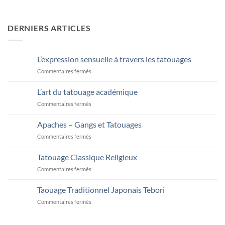
DERNIERS ARTICLES
L’expression sensuelle à travers les tatouages
sur
Commentaires fermés
L’expression
sensuelle
L’art du tatouage académique
à
sur
Commentaires fermés
travers
L’art
les
du
tatouages
Apaches – Gangs et Tatouages
tatouage
sur
Commentaires fermés
académique
Apaches
–
Tatouage Classique Religieux
Gangs
sur
Commentaires fermés
et
Tatouage
Tatouages
Classique
Taouage Traditionnel Japonais Tebori
Religieux
sur
Commentaires fermés
Taouage
Traditionnel