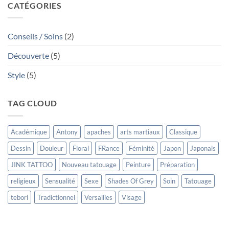
Japonais
CATÉGORIES
Tebori
Conseils / Soins
(2)
Découverte
(5)
Style
(5)
TAG CLOUD
Académique
Antony
apaches
arts martiaux
Classique
Dessin
Douleur
Floral
FRance
Féminité
Japon
Japonais
JINK TATTOO
Nouveau tatouage
Peinture
Préparation
religieux
Sensualité
Sexe
Shades Of Grey
Soin
Tatouage
tebori
Tradictionnel
Versailles
Visage