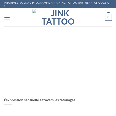
Passer
INSCRIVEZ-VOUS AU PROGRAMME "TRAINING TATTOO PARTNER" - CLIQUEZ ICI
!
au
contenu
0
L’expression sensuelle à travers les tatouages