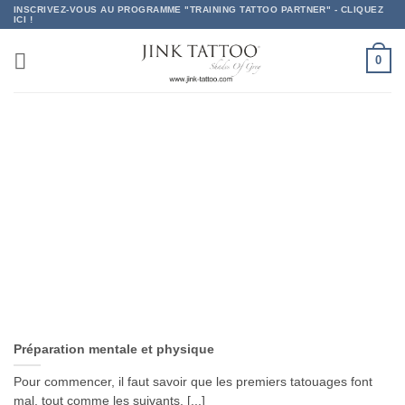
Passer
INSCRIVEZ-VOUS AU PROGRAMME "TRAINING TATTOO PARTNER" - CLIQUEZ
ICI !
au
contenu
0
Préparation mentale et physique
Pour commencer, il faut savoir que les premiers tatouages font
mal, tout comme les suivants. [...]