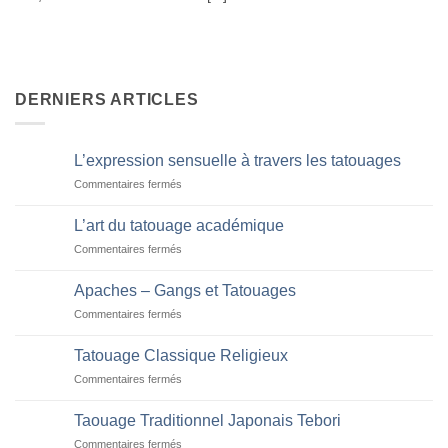
DERNIERS ARTICLES
L’expression sensuelle à travers les tatouages
sur
Commentaires fermés
L’expression
sensuelle
L’art du tatouage académique
à
sur
Commentaires fermés
travers
L’art
les
du
tatouages
Apaches – Gangs et Tatouages
tatouage
sur
Commentaires fermés
académique
Apaches
–
Tatouage Classique Religieux
Gangs
sur
Commentaires fermés
et
Tatouage
Tatouages
Classique
Taouage Traditionnel Japonais Tebori
Religieux
sur
Commentaires fermés