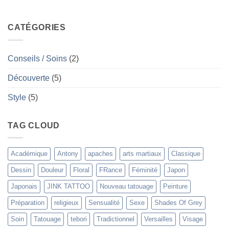
Taouage
Traditionnel
Japonais
CATÉGORIES
Tebori
Conseils / Soins
(2)
Découverte
(5)
Style
(5)
TAG CLOUD
Académique
Antony
apaches
arts martiaux
Classique
Dessin
Douleur
Floral
FRance
Féminité
Japon
Japonais
JINK TATTOO
Nouveau tatouage
Peinture
Préparation
religieux
Sensualité
Sexe
Shades Of Grey
Soin
Tatouage
tebori
Tradictionnel
Versailles
Visage