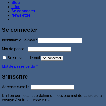
Blog
Infos
Se connecter
Newsletter
Se connecter
Obligatoire
Identifiant ou e-mail
*
Obligatoire
Mot de passe
*
Se souvenir de moi
Se connecter
Mot de passe perdu ?
S’inscrire
Obligatoire
Adresse e-mail
*
Un lien permettant de définir un nouveau mot de passe sera
envoyé à votre adresse e-mail.