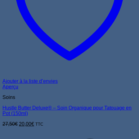
Ajouter à la liste d’envies
Aperçu
Soins
Hustle Butter Deluxe® – Soin Organique pour Tatouage en
Pot (150ml)
Le
Le
27,50
€
20,00
€
TTC
prix
prix
V
initial
actuel