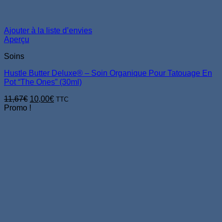
Ajouter à la liste d’envies
Aperçu
Soins
Hustle Butter Deluxe® – Soin Organique Pour Tatouage En
Pot “The Ones” (30ml)
Le
Le
11,67
€
10,00
€
TTC
prix
prix
Promo !
initial
actuel
était :
est :
11,67€.
10,00€.