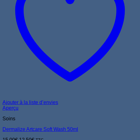
Ajouter à la liste d’envies
Aperçu
Soins
Dermalize Artcare Soft Wash 50ml
Le
Le
15,00
€
12,50
€