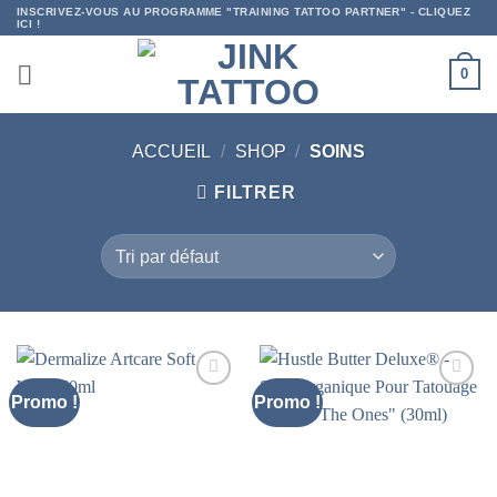
Passer
INSCRIVEZ-VOUS AU PROGRAMME "TRAINING TATTOO PARTNER" - CLIQUEZ
ICI !
au
contenu
0
ACCUEIL
/
SHOP
/
SOINS
FILTRER
Promo !
Promo !
Ajouter
Ajouter
à la liste
à la liste
d’envies
d’envies