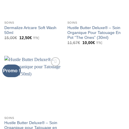
SOINS
SOINS
Dermalize Artcare Soft Wash
Hustle Butter Deluxe® – Soin
50ml
Organique Pour Tatouage En
Pot “The Ones” (30ml)
Le
Le
15,00
€
12,50
€
TTC
prix
prix
Le
Le
11,67
€
10,00
€
TTC
initial
actuel
prix
prix
était :
est :
initial
actuel
15,00€.
12,50€.
était :
est :
11,67€.
10,00€.
Promo !
Ajouter
à la liste
d’envies
SOINS
Hustle Butter Deluxe® – Soin
Organique pour Tatouage en