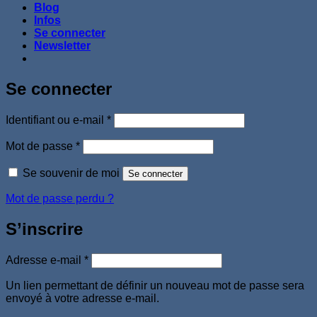
Blog
Infos
Se connecter
Newsletter
Se connecter
Obligatoire
Identifiant ou e-mail
*
Obligatoire
Mot de passe
*
Se souvenir de moi
Se connecter
Mot de passe perdu ?
S’inscrire
Obligatoire
Adresse e-mail
*
Un lien permettant de définir un nouveau mot de passe sera
envoyé à votre adresse e-mail.