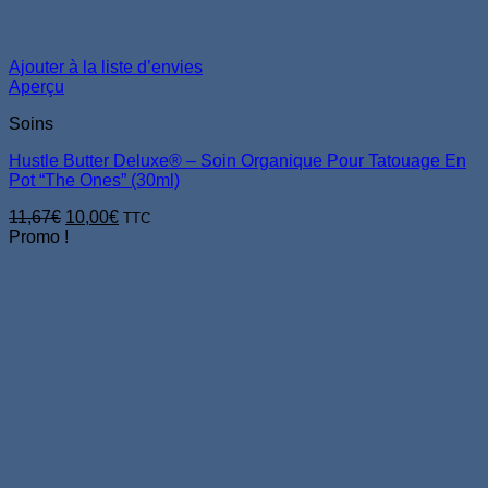
Ajouter à la liste d’envies
Aperçu
Soins
Hustle Butter Deluxe® – Soin Organique Pour Tatouage En
Pot “The Ones” (30ml)
Le
Le
11,67
€
10,00
€
TTC
prix
prix
Promo !
initial
actuel
était :
est :
11,67€.
10,00€.