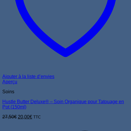
Ajouter à la liste d’envies
Aperçu
Soins
Hustle Butter Deluxe® – Soin Organique pour Tatouage en
Pot (150ml)
Le
Le
27,50
€
20,00
€
TTC
prix
prix
V
initial
actuel