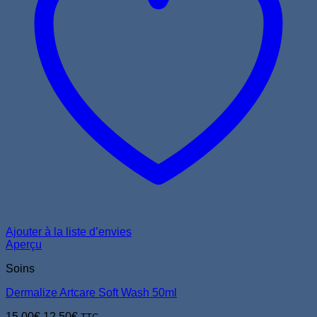
Ajouter à la liste d’envies
Aperçu
Soins
Dermalize Artcare Soft Wash 50ml
Le
Le
15,00
€
12,50
€